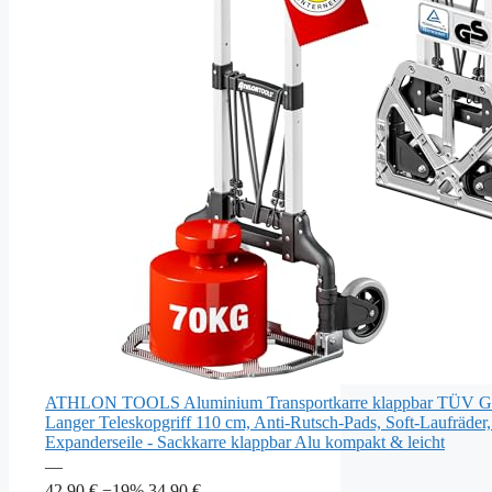
ATHLON TOOLS Aluminium Transportkarre klappbar TÜV GS
Langer Teleskopgriff 110 cm, Anti-Rutsch-Pads, Soft-Laufräder, 
Expanderseile - Sackkarre klappbar Alu kompakt & leicht
—
42,90 €
−19%
34,90 €