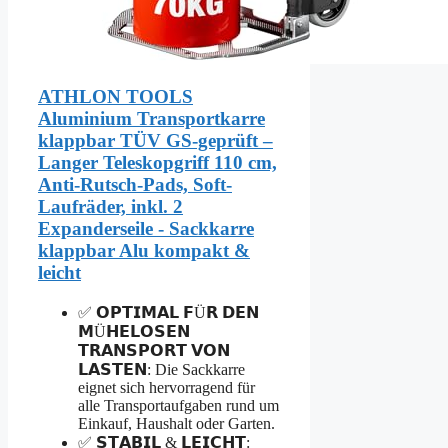
ATHLON TOOLS
Aluminium Transportkarre
klappbar TÜV GS-geprüft –
Langer Teleskopgriff 110 cm,
Anti-Rutsch-Pads, Soft-
Laufräder, inkl. 2
Expanderseile - Sackkarre
klappbar Alu kompakt &
leicht
✅ 𝗢𝗣𝗧𝗜𝗠𝗔𝗟 𝗙Ü𝗥 𝗗𝗘𝗡
𝗠Ü𝗛𝗘𝗟𝗢𝗦𝗘𝗡
𝗧𝗥𝗔𝗡𝗦𝗣𝗢𝗥𝗧 𝗩𝗢𝗡
𝗟𝗔𝗦𝗧𝗘𝗡: Die Sackkarre
eignet sich hervorragend für
alle Transportaufgaben rund um
Einkauf, Haushalt oder Garten.
✅ 𝗦𝗧𝗔𝗕𝗜𝗟 & 𝗟𝗘𝗜𝗖𝗛𝗧: