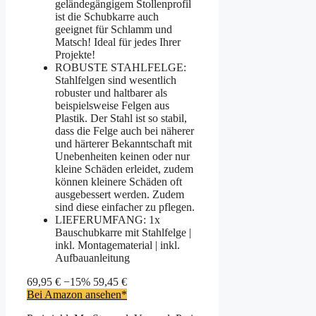
geländegängigem Stollenprofil
ist die Schubkarre auch
geeignet für Schlamm und
Matsch! Ideal für jedes Ihrer
Projekte!
ROBUSTE STAHLFELGE:
Stahlfelgen sind wesentlich
robuster und haltbarer als
beispielsweise Felgen aus
Plastik. Der Stahl ist so stabil,
dass die Felge auch bei näherer
und härterer Bekanntschaft mit
Unebenheiten keinen oder nur
kleine Schäden erleidet, zudem
können kleinere Schäden oft
ausgebessert werden. Zudem
sind diese einfacher zu pflegen.
LIEFERUMFANG: 1x
Bauschubkarre mit Stahlfelge |
inkl. Montagematerial | inkl.
Aufbauanleitung
69,95 €
−15%
59,45 €
Bei Amazon ansehen*