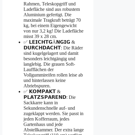
Rahmen, Teleskopgriff und
Ladefläche sind aus robustem
Aluminium gefertigt. Die
maximale Tragkraft beträgt 70
kg, bei einem Eigengewicht
von nur 3,2 kg! Die Ladefläche
misst 39 x 28 cm.
✅ 𝗟𝗘𝗜𝗖𝗛𝗧𝗚Ä𝗡𝗚𝗜𝗚 &
𝗗𝗨𝗥𝗖𝗛𝗗𝗔𝗖𝗛𝗧: Die Räder
sind kugelgelagert und damit
besonders leichtgängig und
langlebig. Die grauen Soft-
Laufflächen der
Vollgummireifen rollen leise ab
und hinterlassen keine
Abriebspuren.
✅ 𝗞𝗢𝗠𝗣𝗔𝗞𝗧 &
𝗣𝗟𝗔𝗧𝗭𝗦𝗣𝗔𝗥𝗘𝗡𝗗: Die
Sackkarre kann in
Sekundenschnelle auf- und
zugeklappt werden. Sie passt in
jeden Kofferraum, jedes
Gartenhaus und jede
Abstellkammer. Der extra lange