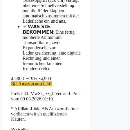
Teleskopgriff (110 cm) verfügt
über eine Schnellverstellung
und die Räder klappen
automatisch zusammen mit der
Ladefläche ein und aus.
✅ 𝗪𝗔𝗦 𝗦𝗜𝗘
𝗕𝗘𝗞𝗢𝗠𝗠𝗘𝗡: Eine fertig
montierte Aluminium
Transportkarre, zwei
Expanderseile zur
Ladungssicherung, eine digitale
Rechnung und einen
freundlichen kulanten
Kundenservice.
42,90 €
−19%
34,90 €
Bei Amazon ansehen*
Preis inkl. MwSt., zzgl. Versand. Preis
vom 09.08.2026 01:19.
* Affiliate-Link: Als Amazon-Partner
verdienen wir an qualifizierten
Käufen.
Bestseller