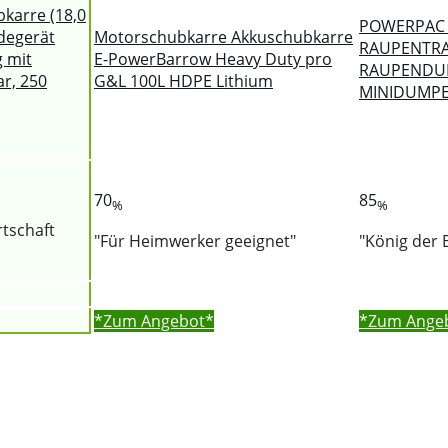
karre (18,0
POWERPAC 
degerät
Motorschubkarre Akkuschubkarre
RAUPENTR
 mit
E-PowerBarrow Heavy Duty pro
RAUPENDU
r, 250
G&L 100L HDPE Lithium
MINIDUMP
70
85
%
%
rtschaft
"Für Heimwerker geeignet"
"König der 
*Zum
Angebot*
*Zum
Ange