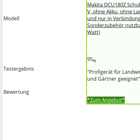
Makita DCU180Z Schub
V, ohne Akku, ohne La
Modell
und nur in Verbindung
Sonderzubehör nutzba
Watt)
95
%
Testergebnis
"Profigerät für Landwi
und Gärtner geeignet"
Bewertung
*Zum
Angebot*