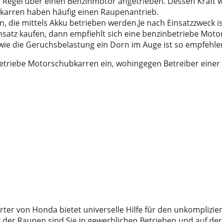
egel über einen Benzinmotor angetrieben. Dessen Kraft wir
arren haben häufig einen Raupenantrieb.
, die mittels Akku betrieben werden.Je nach Einsatzzweck is
atz kaufen, dann empfiehlt sich eine benzinbetriebe Moto
ie die Geruchsbelastung ein Dorn im Auge ist so empfehle
betriebe Motorschubkarren ein, wohingegen Betreiber einer
ter von Honda bietet universelle Hilfe für den unkomplizi
er Raupen sind Sie in gewerblichen Betrieben und auf der B