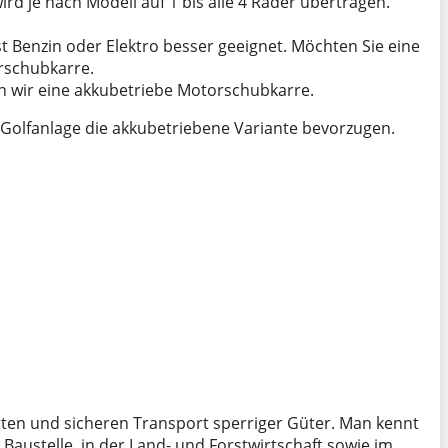
d je nach Modell auf 1 bis alle 4 Räder übertragen.
t Benzin oder Elektro besser geeignet. Möchten Sie eine
rschubkarre.
n wir eine akkubetriebe Motorschubkarre.
 Golfanlage die akkubetriebene Variante bevorzugen.
erten und sicheren Transport sperriger Güter. Man kennt
austelle, in der Land- und Forstwirtschaft sowie im