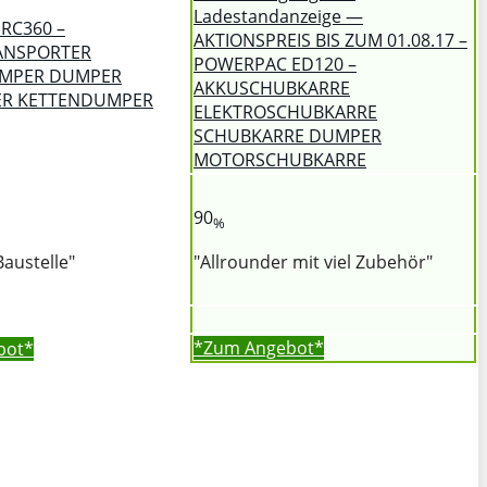
Ladestandanzeige —
RC360 –
AKTIONSPREIS BIS ZUM 01.08.17 –
ANSPORTER
POWERPAC ED120 –
MPER DUMPER
AKKUSCHUBKARRE
ER KETTENDUMPER
ELEKTROSCHUBKARRE
SCHUBKARRE DUMPER
MOTORSCHUBKARRE
90
%
Baustelle"
"Allrounder mit viel Zubehör"
*Zum
Angebot*
bot*