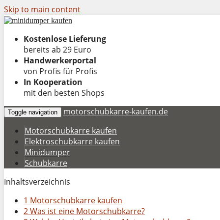
Skip to main content
Kostenlose Lieferung
bereits ab 29 Euro
Handwerkerportal
von Profis für Profis
In Kooperation
mit den besten Shops
motorschubkarre-kaufen.de
Toggle navigation
Motorschubkarre kaufen
Elektroschubkarre kaufen
Minidumper
Schubkarre
Inhaltsverzeichnis
1 Motorschubkarre kaufen
2 Was ist eine Motorschubkarre?