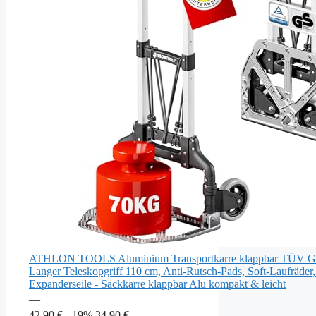
ATHLON TOOLS Aluminium Transportkarre klappbar TÜV GS
Langer Teleskopgriff 110 cm, Anti-Rutsch-Pads, Soft-Laufräder, 
Expanderseile - Sackkarre klappbar Alu kompakt & leicht
—
42,90 €
−19%
34,90 €