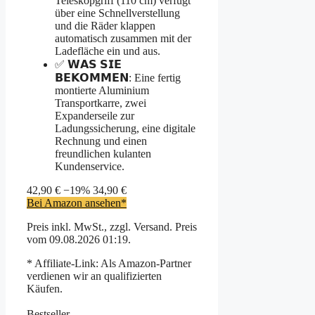
Teleskopgriff (110 cm) verfügt
über eine Schnellverstellung
und die Räder klappen
automatisch zusammen mit der
Ladefläche ein und aus.
✅ 𝗪𝗔𝗦 𝗦𝗜𝗘
𝗕𝗘𝗞𝗢𝗠𝗠𝗘𝗡: Eine fertig
montierte Aluminium
Transportkarre, zwei
Expanderseile zur
Ladungssicherung, eine digitale
Rechnung und einen
freundlichen kulanten
Kundenservice.
42,90 €
−19%
34,90 €
Bei Amazon ansehen*
Preis inkl. MwSt., zzgl. Versand. Preis
vom 09.08.2026 01:19.
* Affiliate-Link: Als Amazon-Partner
verdienen wir an qualifizierten
Käufen.
Bestseller