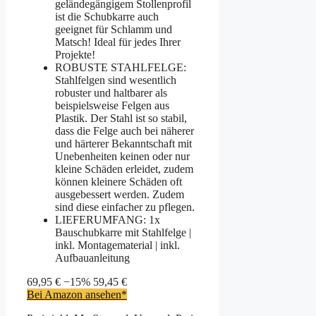
geländegängigem Stollenprofil
ist die Schubkarre auch
geeignet für Schlamm und
Matsch! Ideal für jedes Ihrer
Projekte!
ROBUSTE STAHLFELGE:
Stahlfelgen sind wesentlich
robuster und haltbarer als
beispielsweise Felgen aus
Plastik. Der Stahl ist so stabil,
dass die Felge auch bei näherer
und härterer Bekanntschaft mit
Unebenheiten keinen oder nur
kleine Schäden erleidet, zudem
können kleinere Schäden oft
ausgebessert werden. Zudem
sind diese einfacher zu pflegen.
LIEFERUMFANG: 1x
Bauschubkarre mit Stahlfelge |
inkl. Montagematerial | inkl.
Aufbauanleitung
69,95 €
−15%
59,45 €
Bei Amazon ansehen*