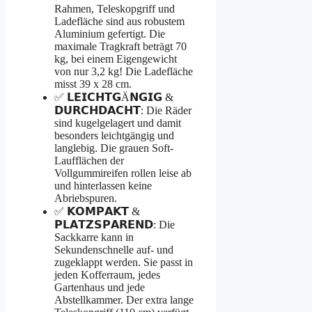
Rahmen, Teleskopgriff und
Ladefläche sind aus robustem
Aluminium gefertigt. Die
maximale Tragkraft beträgt 70
kg, bei einem Eigengewicht
von nur 3,2 kg! Die Ladefläche
misst 39 x 28 cm.
✅ 𝗟𝗘𝗜𝗖𝗛𝗧𝗚Ä𝗡𝗚𝗜𝗚 &
𝗗𝗨𝗥𝗖𝗛𝗗𝗔𝗖𝗛𝗧: Die Räder
sind kugelgelagert und damit
besonders leichtgängig und
langlebig. Die grauen Soft-
Laufflächen der
Vollgummireifen rollen leise ab
und hinterlassen keine
Abriebspuren.
✅ 𝗞𝗢𝗠𝗣𝗔𝗞𝗧 &
𝗣𝗟𝗔𝗧𝗭𝗦𝗣𝗔𝗥𝗘𝗡𝗗: Die
Sackkarre kann in
Sekundenschnelle auf- und
zugeklappt werden. Sie passt in
jeden Kofferraum, jedes
Gartenhaus und jede
Abstellkammer. Der extra lange