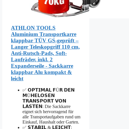
ATHLON TOOLS
Aluminium Transportkarre
klappbar TÜV GS-geprüft –
Langer Teleskopgriff 110 cm,
Anti-Rutsch-Pads, Soft-
Laufräder, inkl. 2
Expanderseile - Sackkarre
klappbar Alu kompakt &
leicht
✅ 𝗢𝗣𝗧𝗜𝗠𝗔𝗟 𝗙Ü𝗥 𝗗𝗘𝗡
𝗠Ü𝗛𝗘𝗟𝗢𝗦𝗘𝗡
𝗧𝗥𝗔𝗡𝗦𝗣𝗢𝗥𝗧 𝗩𝗢𝗡
𝗟𝗔𝗦𝗧𝗘𝗡: Die Sackkarre
eignet sich hervorragend für
alle Transportaufgaben rund um
Einkauf, Haushalt oder Garten.
✅ 𝗦𝗧𝗔𝗕𝗜𝗟 & 𝗟𝗘𝗜𝗖𝗛𝗧: